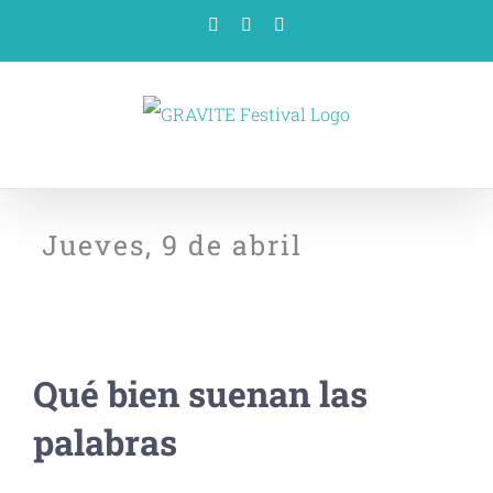
Saltar
Facebook
X
YouTube
al
contenido
Jueves, 9 de abril
Qué bien suenan las
palabras