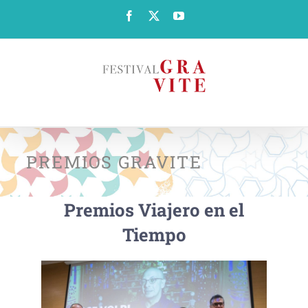
Saltar
Facebook
X
YouTube
al
contenido
PREMIOS GRAVITE
Premios Viajero en el
Tiempo