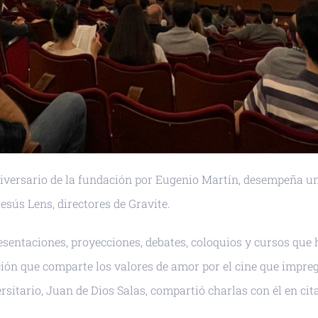
niversario de la fundación por Eugenio Martín, desempeña un 
sús Lens, directores de Gravite.
esentaciones, proyecciones, debates, coloquios y cursos que 
tución que comparte los valores de amor por el cine que impr
versitario, Juan de Dios Salas, compartió charlas con él en c