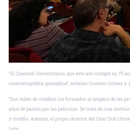
“El Cineclub Universitario, que este año cumple su 75 a
cinematográfica granadina”, señalan Gustavo Gómez y Je
“Son miles de cinéfilos los formados al amparo de las pr
años de pasión por las películas. Se trata de una insti
y cinéfilo. Además, el propio director del Cine Club Uni
Lens.