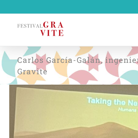
Saltar
al
contenido
Carlos García-Galán, ingenie
Gravite