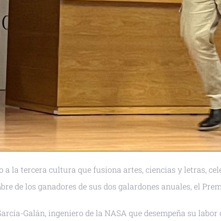
 la tercera cultura que fusiona artes, ciencias y letras, cele
re de los ganadores de sus dos galardones anuales, el Prem
 García-Galán, ingeniero de la NASA que desempeña su labor 